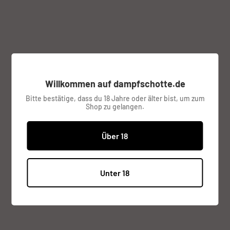
Farbe:
Blau
Sonderpreis
€7,95
Willkommen auf dampfschotte.de
Preis:
Bitte bestätige, dass du 18 Jahre oder älter bist, um zum
inkl. MwSt.
Versandkosten
werden im
Shop zu gelangen.
Checkout berechnet.
Über 18
Lagerbestand:
Verfügbar (2 Stück), versandbereit
Unter 18
Menge:
Zum Warenkorb