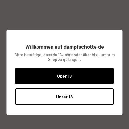
Ohm:
0.20
0.20
0.23
0.30
Willkommen auf dampfschotte.de
Sonderpreis
€11,95
Preis:
Bitte bestätige, dass du 18 Jahre oder älter bist, um zum
inkl. MwSt.
Versandkosten
werden im
Shop zu gelangen.
Checkout berechnet.
Über 18
Lagerbestand:
Verfügbar (3 Stück), versandbereit
Unter 18
Menge:
Zum Warenkorb