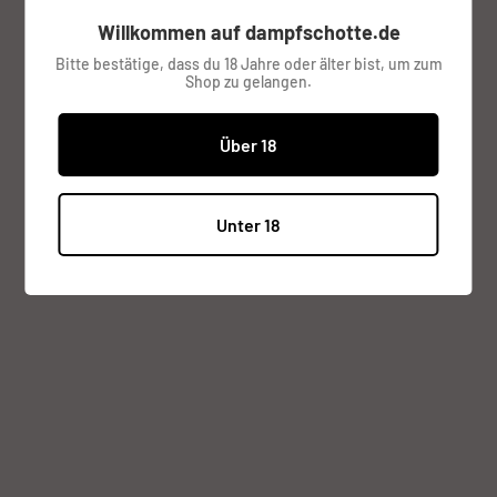
Willkommen auf dampfschotte.de
Bitte bestätige, dass du 18 Jahre oder älter bist, um zum
Shop zu gelangen.
Über 18
Kostenloser Versand ab 49.- €
Wir verschicken im Sinne der Nachhaltigkeit alle Artikel nach
Unter 18
Verfügbarkeit in einwandfreien Gebrauchtverpackungen.