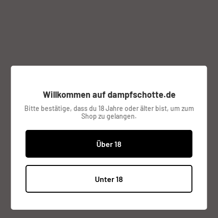
gold + kupfer
GEEKVAPE
Farbe:
gold
Willkommen auf dampfschotte.de
Bitte bestätige, dass du 18 Jahre oder älter bist, um zum
Sonderpreis
€24,95
Preis:
Shop zu gelangen.
inkl. MwSt.
Versandkosten
werden im
Checkout berechnet.
Über 18
Lagerbestand:
Nur noch 1 verfügbar
Unter 18
Menge: