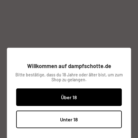
Drip Tip Long Pipe 510 Edelstahl
Regenbogen
HERSTELLER UNBEKANNT
Willkommen auf dampfschotte.de
Bitte bestätige, dass du 18 Jahre oder älter bist, um zum
Shop zu gelangen.
Sonderpreis
€6,95
Preis:
inkl. MwSt.
Versandkosten
werden im
Über 18
Checkout berechnet.
Lagerbestand:
Nur noch 1 verfügbar
Unter 18
Menge: