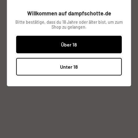
inkl. MwSt.
Versandkosten
werden im
Willkommen auf dampfschotte.de
Checkout berechnet.
Bitte bestätige, dass du 18 Jahre oder älter bist, um zum
Shop zu gelangen.
Lagerbestand:
Ausverkauft
Über 18
Menge:
Unter 18
Ausverkauft
Beschreibung