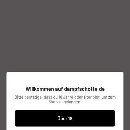
Klicke zum Zoomen auf das Bild
Fat Rabbit RTA von Hellvape
HELLVAPE
Willkommen auf dampfschotte.de
Bitte bestätige, dass du 18 Jahre oder älter bist, um zum
Farbe:
Gunmetal
Shop zu gelangen.
Über 18