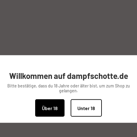
leaf Melo 4 Verdampfer
ten Geschmack und
Willkommen auf dampfschotte.de
r Herstellung
Bitte bestätige, dass du 18 Jahre oder älter bist, um zum Shop zu
gelangen.
Über 18
Unter 18
stahl mit 0.15 Ohm für