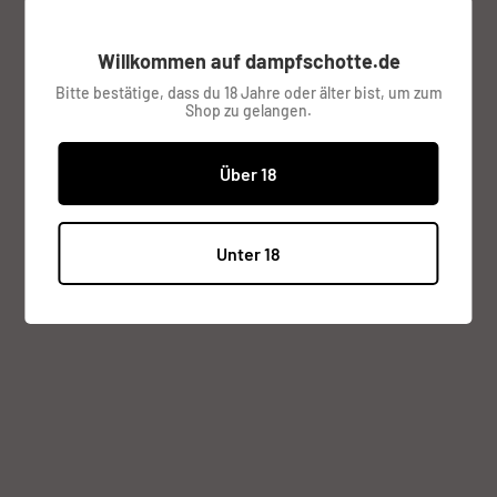
Checkout berechnet.
Willkommen auf dampfschotte.de
Lagerbestand:
Verfügbar (3 Stück), versandbereit
Bitte bestätige, dass du 18 Jahre oder älter bist, um zum
Shop zu gelangen.
Menge:
Über 18
Zum Warenkorb
Unter 18
Beschreibung