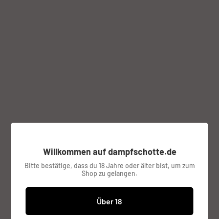
Klicke zum Zoomen auf das Bild
Musket 120W Box Mod Akkuträger
von Voopoo
Willkommen auf dampfschotte.de
Bitte bestätige, dass du 18 Jahre oder älter bist, um zum
VOOPOO
Shop zu gelangen.
Über 18
Farbe:
blau-violet