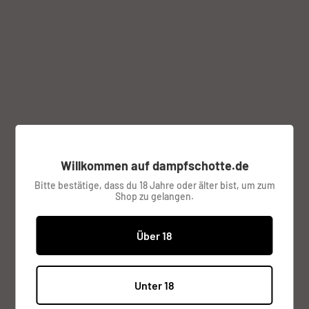
Klicke zum Zoomen auf das Bild
Willkommen auf dampfschotte.de
MyBox TC 40W Kit von Thorvap
Bitte bestätige, dass du 18 Jahre oder älter bist, um zum
Shop zu gelangen.
THORVAP
Über 18
Sonderpreis
€9,95
Preis:
Unter 18
inkl. MwSt.
Versandkosten
werden im
Checkout berechnet.