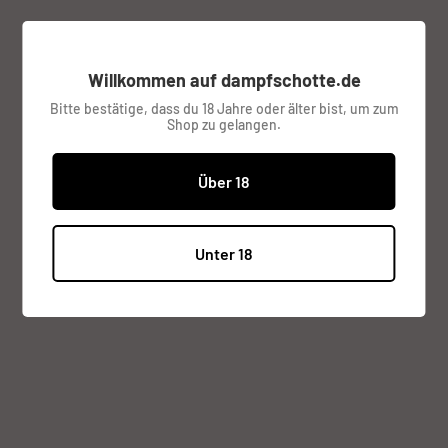
Sonderpreis
€7,95
Preis:
Willkommen auf dampfschotte.de
inkl. MwSt.
Versandkosten
werden im
Bitte bestätige, dass du 18 Jahre oder älter bist, um zum
Shop zu gelangen.
Checkout berechnet.
Lagerbestand:
Ausverkauft
Über 18
Menge:
Unter 18
Ausverkauft
Beschreibung