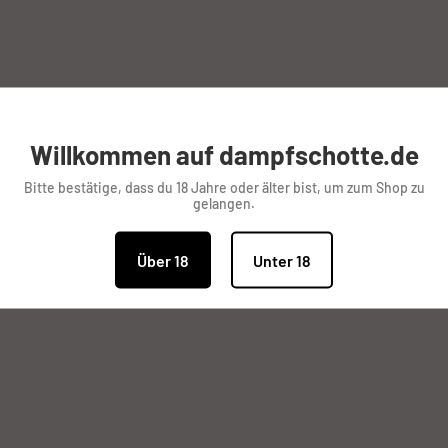
Willkommen auf dampfschotte.de
Bitte bestätige, dass du 18 Jahre oder älter bist, um zum Shop zu
oder Triple Clapton Coil.
gelangen.
 Airflow-Ring
Über 18
Unter 18
räger
lles was das Dampferherz begehrt. Unsere Produktpalette wird
jeder fündig.
 hin zum Zubehör und DIY ( Do It Yourself ) Artikeln zum selb
ren Preisen.