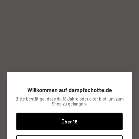
Peerless RDTA 4ml 24mm
Verdampfer von GeekVape
Willkommen auf dampfschotte.de
GEEK VAPE
Bitte bestätige, dass du 18 Jahre oder älter bist, um zum
Shop zu gelangen.
Farbe:
rot
Über 18