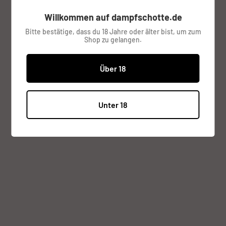
Lagerbestand:
Nur noch 1 verfügbar
Willkommen auf dampfschotte.de
Bitte bestätige, dass du 18 Jahre oder älter bist, um zum
Shop zu gelangen.
Menge:
Über 18
Zum Warenkorb
Unter 18
Beschreibung
PnP VM4 0,6 Ohm von Voopoo 5 Stück Packung