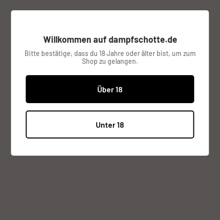
Sonderpreis
€6,95
Preis:
Willkommen auf dampfschotte.de
inkl. MwSt.
Versandkosten
werden im
Bitte bestätige, dass du 18 Jahre oder älter bist, um zum
Shop zu gelangen.
Checkout berechnet.
Lagerbestand:
Ausverkauft
Über 18
Menge:
Unter 18
Ausverkauft
Beschreibung