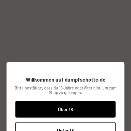
Klicke zum Zoomen auf das Bild
Propeel PK1 Pod System von Uwell
Willkommen auf dampfschotte.de
Bitte bestätige, dass du 18 Jahre oder älter bist, um zum
UWELL
Shop zu gelangen.
Über 18
Sonderpreis
€9,95
Preis:
inkl. MwSt.
Versandkosten
werden im
Unter 18
Checkout berechnet.