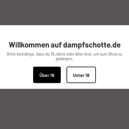
Willkommen auf dampfschotte.de
Bitte bestätige, dass du 18 Jahre oder älter bist, um zum Shop zu
gelangen.
Über 18
Unter 18
lles was das Dampferherz begehrt. Unsere Produktpalette wird
igem Material
jeder fündig.
 hin zum Zubehör und DIY ( Do It Yourself ) Artikeln zum selb
ren Preisen.