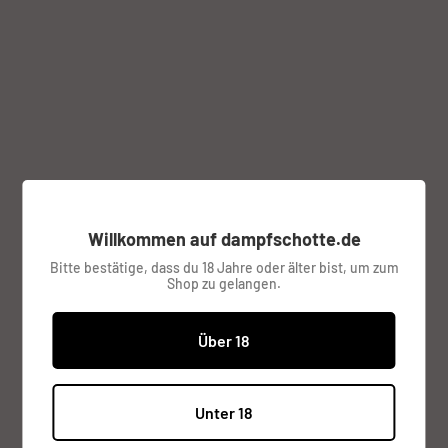
Klicke zum Zoomen auf das Bild
Willkommen auf dampfschotte.de
V Boy 200W Box Mod von GTRS
Bitte bestätige, dass du 18 Jahre oder älter bist, um zum
Shop zu gelangen.
GTRS
Über 18
Sonderpreis
€9,95
Preis:
Unter 18
inkl. MwSt.
Versandkosten
werden im
Checkout berechnet.