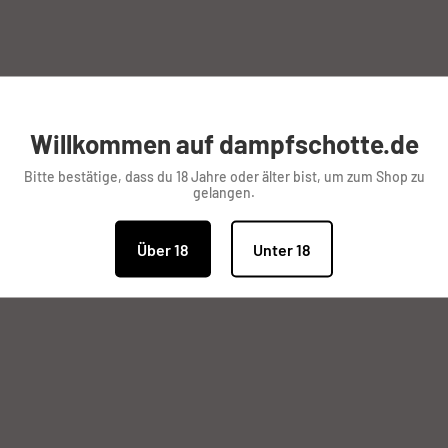
5 mm und einer Höhe von
r Klasse aus, er kann den
assbares
Willkommen auf dampfschotte.de
Bitte bestätige, dass du 18 Jahre oder älter bist, um zum Shop zu
eißig und kreativ“ mit
gelangen.
der Lage sind,
Über 18
Unter 18
lles was das Dampferherz begehrt. Unsere Produktpalette wird
jeder fündig.
 hin zum Zubehör und DIY ( Do It Yourself ) Artikeln zum selb
ren Preisen.