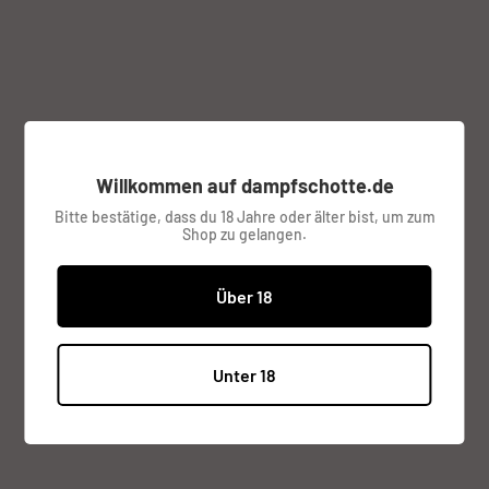
VANDY VAPE
Farbe:
blau
Willkommen auf dampfschotte.de
Sonderpreis
€8,95
Preis:
Bitte bestätige, dass du 18 Jahre oder älter bist, um zum
Shop zu gelangen.
inkl. MwSt.
Versandkosten
werden im
Checkout berechnet.
Über 18
Lagerbestand:
Verfügbar (2 Stück), versandbereit
Unter 18
Menge:
Zum Warenkorb