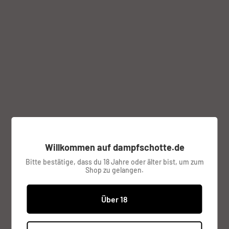
Klicke zum Zoomen auf das Bild
Vapor Giant Extreme PC Ersatztank
Willkommen auf dampfschotte.de
von Niko Vapor ( 2 Stück )
Bitte bestätige, dass du 18 Jahre oder älter bist, um zum
Shop zu gelangen.
NIKO VAPOR
Über 18
Sonderpreis
€14,95
Preis: