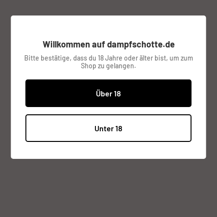
Sonderpreis
€17,95
Preis:
inkl. MwSt.
Versandkosten
werden im
Checkout berechnet.
Willkommen auf dampfschotte.de
Bitte bestätige, dass du 18 Jahre oder älter bist, um zum
Shop zu gelangen.
Lagerbestand:
Nur noch 1 verfügbar
Über 18
Menge:
Unter 18
Zum Warenkorb
Beschreibung